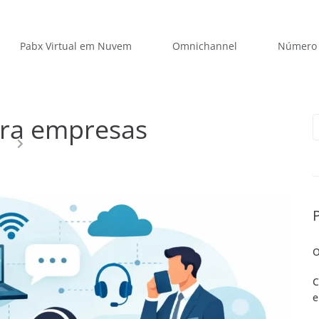
Pabx Virtual em Nuvem
Omnichannel
Número 
ara empresas
O
C
e