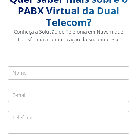
PABX Virtual da Dual
Telecom?
Conheça a Solução de Telefonia em Nuvem que
transforma a comunicação da sua empresa!
r
N
a
o
m
m
a
e
i
E
*
s
-
r
m
a
a
m
T
i
a
e
l
i
l
*
s
e
r
C
f